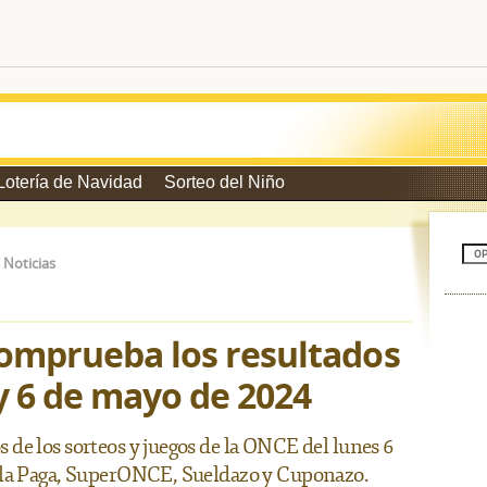
Lotería de Navidad
Sorteo del Niño
>
Noticias
comprueba los resultados
y 6 de mayo de 2024
de los sorteos y juegos de la ONCE del lunes 6
 la Paga, SuperONCE, Sueldazo y Cuponazo.