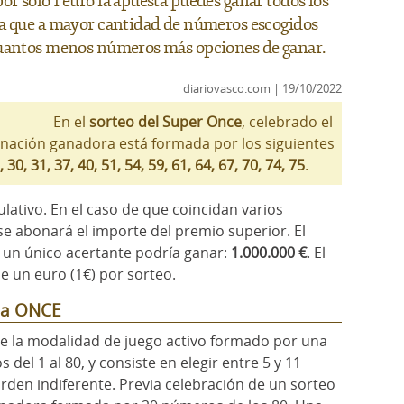
r solo 1 euro la apuesta puedes ganar todos los
da que a mayor cantidad de números escogidos
Cuantos menos números más opciones de ganar.
diariovasco.com | 19/10/2022
En el
sorteo del Super Once
, celebrado el
nación ganadora está formada por los siguientes
, 30, 31, 37, 40, 51, 54, 59, 61, 64, 67, 70, 74, 75
.
ativo. En el caso de que coincidan varios
e abonará el importe del premio superior. El
 un único acertante podría ganar:
1.000.000 €
. El
de un euro (1€) por sorteo.
 la ONCE
de la modalidad de juego activo formado por una
el 1 al 80, y consiste en elegir entre 5 y 11
rden indiferente. Previa celebración de un sorteo