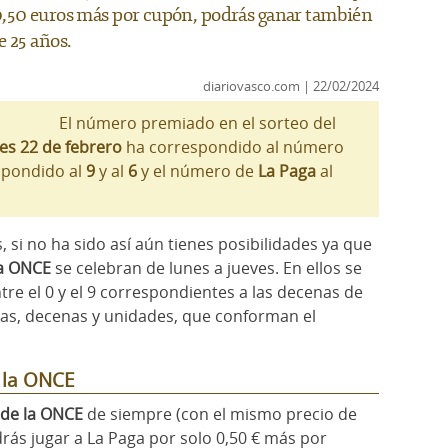
0,50 euros más por cupón, podrás ganar también
e 25 años.
diariovasco.com | 22/02/2024
El número premiado en el sorteo del
es 22 de febrero
ha correspondido al número
spondido al
9
y al
6
y el número de
La Paga
al
, si no ha sido así aún tienes posibilidades ya que
la ONCE
se celebran de lunes a jueves. En ellos se
re el 0 y el 9 correspondientes a las decenas de
enas, decenas y unidades, que conforman el
e la ONCE
 de la ONCE
de siempre (con el mismo precio de
odrás jugar a La Paga por solo 0,50 € más por