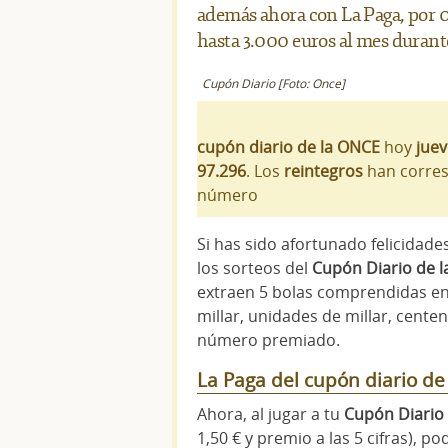
además ahora con La Paga, por 
hasta 3.000 euros al mes durant
Cupón Diario [Foto: Once]
cupón diario de la ONCE
hoy
juev
97.296
. Los
reintegros
han corre
número
Si has sido afortunado felicidades
los sorteos del
Cupón Diario de 
extraen 5 bolas comprendidas ent
millar, unidades de millar, cent
número premiado.
La Paga del cupón diario d
Ahora, al jugar a tu
Cupón Diario
1,50 € y premio a las 5 cifras), p