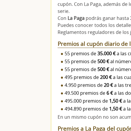
cupón. Con La Paga, además de l
serie.
Con
La Paga
podrás ganar hasta
Puedes conocer todos los detalles
Reglamentos reguladores de los 
Premios al cupón diario de
55 premios de
35.000 €
a las c
55 premios de
500 €
al número
55 premios de
500 €
al número
495 premios de
200 €
a las cua
4.950 premios de
20 €
a las tr
49.500 premios de
6 €
a las do
495.000 premios de
1,50 €
a la
494.890 premios de
1,50 €
a la
En un mismo cupón no son acumu
Premios a La Paga del cupó