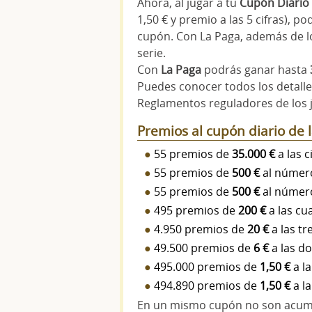
Ahora, al jugar a tu
Cupón Diario
1,50 € y premio a las 5 cifras), p
cupón. Con La Paga, además de l
serie.
Con
La Paga
podrás ganar hasta
Puedes conocer todos los detalles
Reglamentos reguladores de los 
Premios al cupón diario de
55 premios de
35.000 €
a las c
55 premios de
500 €
al número
55 premios de
500 €
al número
495 premios de
200 €
a las cua
4.950 premios de
20 €
a las tr
49.500 premios de
6 €
a las do
495.000 premios de
1,50 €
a la
494.890 premios de
1,50 €
a la
En un mismo cupón no son acumu