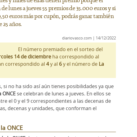
es y miles de ellas tienen premio porque el
de lunes a jueves 55 premios de 35.000 euros y si
0,50 euros más por cupón, podrás ganar también
e 25 años.
diariovasco.com | 14/12/2022
El número premiado en el sorteo del
coles 14 de diciembre
ha correspondido al
n correspondido al
4
y al
6
y el número de
La
, si no ha sido así aún tienes posibilidades ya que
la ONCE
se celebran de lunes a jueves. En ellos se
re el 0 y el 9 correspondientes a las decenas de
enas, decenas y unidades, que conforman el
e la ONCE