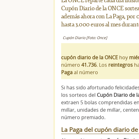
La ONCE reparte cada día ilusion
Cupón Diario de la ONCE sortea 
además ahora con La Paga, por 
hasta 3.000 euros al mes durant
Cupón Diario [Foto: Once]
cupón diario de la ONCE
hoy
miér
número
41.736
. Los
reintegros
ha
Paga
al número
Si has sido afortunado felicidades
los sorteos del
Cupón Diario de 
extraen 5 bolas comprendidas ent
millar, unidades de millar, cent
número premiado.
La Paga del cupón diario d