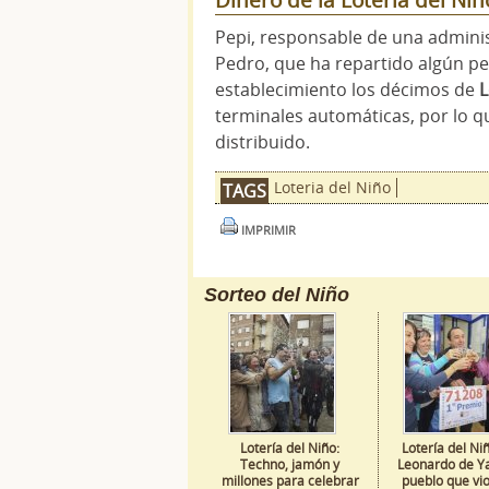
Dinero de la Lotería del Niñ
Pepi, responsable de una administ
Pedro, que ha repartido algún 
establecimiento los décimos de
L
terminales automáticas, por lo 
distribuido.
Loteria del Niño
TAGS
IMPRIMIR
Sorteo del Niño
Lotería del Niño:
Lotería del Ni
Techno, jamón y
Leonardo de Ya
millones para celebrar
pueblo que vi