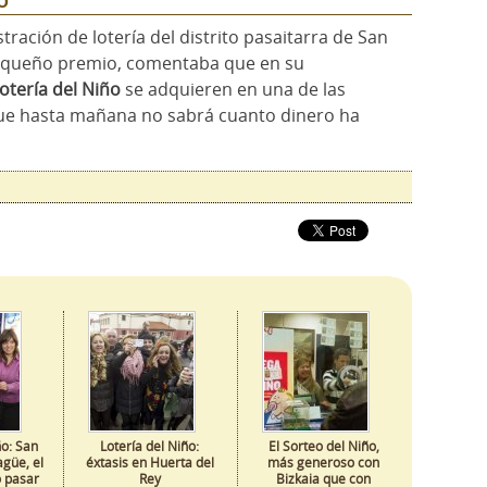
o
ración de lotería del distrito pasaitarra de San
pequeño premio, comentaba que en su
otería del Niño
se adquieren en una de las
que hasta mañana no sabrá cuanto dinero ha
ño: San
Lotería del Niño:
El Sorteo del Niño,
güe, el
éxtasis en Huerta del
más generoso con
o pasar
Rey
Bizkaia que con