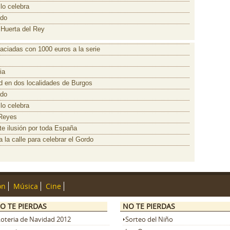
lo celebra
ado
a Huerta del Rey
raciadas con 1000 euros a la serie
ia
ad en dos localidades de Burgos
ado
lo celebra
e Reyes
te ilusión por toda España
 la calle para celebrar el Gordo
ón
Música
Cine
O TE PIERDAS
NO TE PIERDAS
Loteria de Navidad 2012
Sorteo del Niño