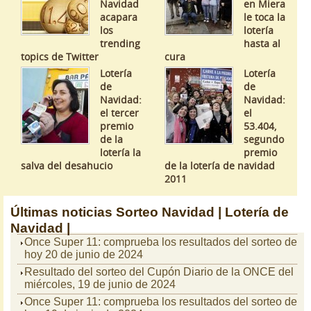
Navidad
en Miera
acapara
le toca la
los
lotería
trending
hasta al
topics de Twitter
cura
Lotería
Lotería
de
de
Navidad:
Navidad:
el tercer
el
premio
53.404,
de la
segundo
lotería la
premio
salva del desahucio
de la lotería de navidad
2011
Últimas noticias
Sorteo Navidad |
Lotería de
Navidad |
Once Super 11: comprueba los resultados del sorteo de
hoy 20 de junio de 2024
Resultado del sorteo del Cupón Diario de la ONCE del
miércoles, 19 de junio de 2024
Once Super 11: comprueba los resultados del sorteo de