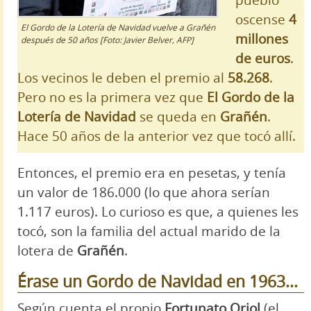
pueblo
oscense
4
El Gordo de la Lotería de Navidad vuelve a Grañén
millones
después de 50 años [Foto: Javier Belver, AFP]
de euros
.
Los vecinos le deben el premio al
58.268
.
Pero no es la primera vez que
El Gordo de la
Lotería de Navidad
se queda en
Grañén
.
Hace 50 años de la anterior vez que tocó allí.
Entonces, el premio era en pesetas, y tenía
un valor de 186.000 (lo que ahora serían
1.117 euros). Lo curioso es que, a quienes les
tocó, son la familia del actual marido de la
lotera de
Grañén
.
Érase un Gordo de Navidad en 1963...
Según cuenta el propio
Fortunato Oriol
(el