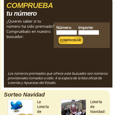
COMPRUEBA
tu número
¿Quieres saber si tu
número ha sido premiado?
Número:
Importe:
Compruébalo en nuestro
buscador:
Los números premiados que ofrece este buscador son números
provisionales tomados a oído. A la espera de la lista oficial de
Loterías y Apuestas del Estado.
Sorteo Navidad
La
Lotería
Lotería
de
de
Navidad: