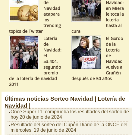
de
Navidad:
Navidad
en Miera
acapara
le toca la
los
lotería
trending
hasta al
topics de Twitter
cura
Lotería
El Gordo
de
de la
Navidad:
Lotería
el
de
53.404,
Navidad
segundo
vuelve a
premio
Grañén
de la lotería de navidad
después de 50 años
2011
Últimas noticias
Sorteo Navidad |
Lotería de
Navidad |
Once Super 11: comprueba los resultados del sorteo de
hoy 20 de junio de 2024
Resultado del sorteo del Cupón Diario de la ONCE del
miércoles, 19 de junio de 2024